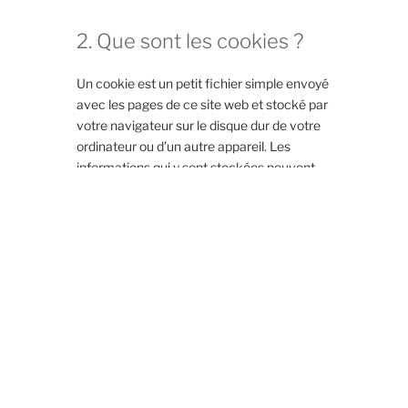
2. Que sont les cookies ?
Un cookie est un petit fichier simple envoyé
avec les pages de ce site web et stocké par
votre navigateur sur le disque dur de votre
ordinateur ou d’un autre appareil. Les
informations qui y sont stockées peuvent
être renvoyées à nos serveurs ou aux
serveurs des tierces parties concernées
lors d’une visite ultérieure.
3. Que sont les scripts ?
Un script est un élément de code utilisé
pour que notre site web fonctionne
correctement et de manière interactive. Ce